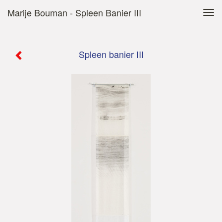
Marije Bouman - Spleen Banier III
Tog
navi
Spleen banier III