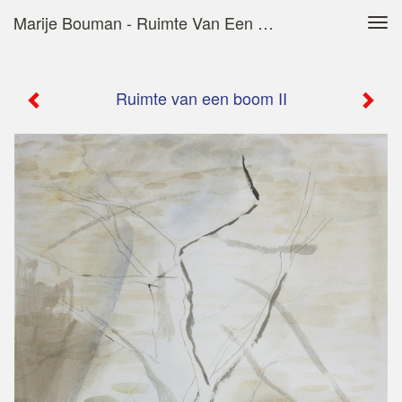
Marije Bouman - Ruimte Van Een Boom II
Tog
navi
Ruimte van een boom II