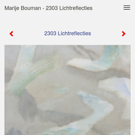
Marije Bouman - 2303 Lichtreflecties
Tog
navi
2303 Lichtreflecties