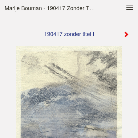
Marije Bouman - 190417 Zonder Titel I
Tog
navi
190417 zonder titel I