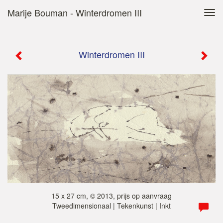
Marije Bouman - Winterdromen III
Tog
navi
Winterdromen III
15 x 27 cm, © 2013, prijs op aanvraag
Tweedimensionaal | Tekenkunst | Inkt