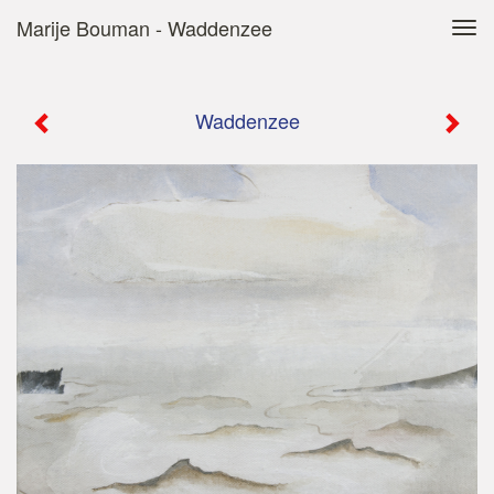
Marije Bouman - Waddenzee
Tog
navi
Waddenzee