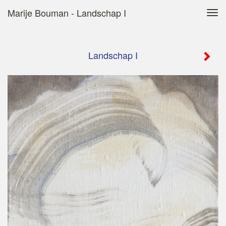
Marije Bouman - Landschap I
Tog
navi
Landschap I